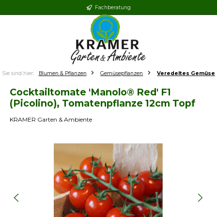
Fachberatung
Zum Hauptinhalt springen
Sie sind hier:
Blumen & Pflanzen
Gemüsepflanzen
Veredeltes Gemüse
Cocktailtomate 'Manolo® Red' F1
(Picolino), Tomatenpflanze 12cm Topf
KRAMER Garten & Ambiente
Bildergalerie überspringen