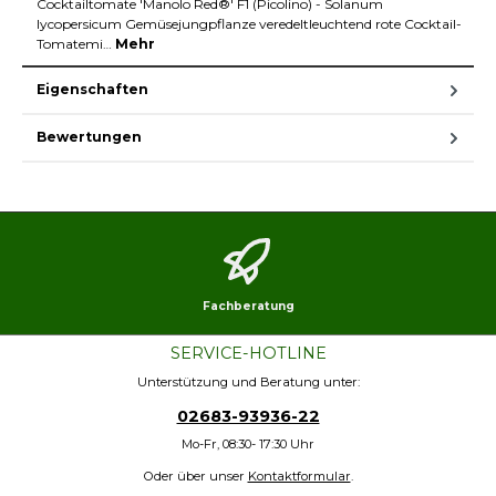
Cocktailtomate 'Manolo Red®' F1 (Picolino) - Solanum
lycopersicum Gemüsejungpflanze veredeltleuchtend rote Cocktail-
Tomatemi…
Mehr
Eigenschaften
Bewertungen
Fachberatung
SERVICE-HOTLINE
Unterstützung und Beratung unter:
02683-93936-22
Mo-Fr, 08:30- 17:30 Uhr
Oder über unser
Kontaktformular
.