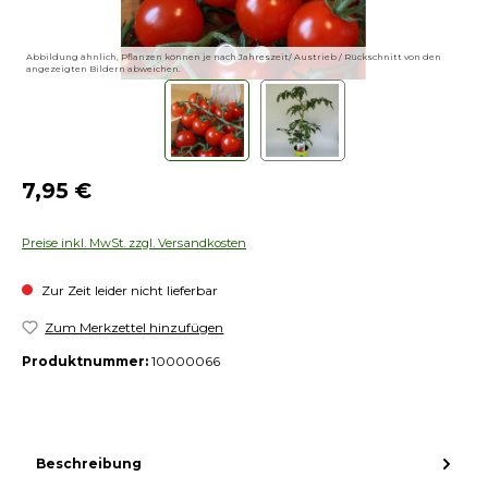
Abbildung ähnlich, Pflanzen können je nach Jahreszeit/ Austrieb / Rückschnitt von den
angezeigten Bildern abweichen.
Regulärer Preis:
7,95 €
Preise inkl. MwSt. zzgl. Versandkosten
Zur Zeit leider nicht lieferbar
Zum Merkzettel hinzufügen
Produktnummer:
10000066
Beschreibung