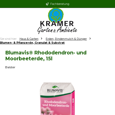
Fachberatung
Zum Hauptinhalt springen
Sie sind hier:
Haus & Garten
Erden, Rindenmulch & Dünger
Blumen- & Pflanzerde, Granulat & Substrat
Blumavis® Rhododendron- und
Moorbeeterde, 15l
Balster
Bildergalerie überspringen