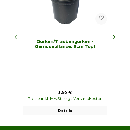
Gurken/Traubengurken -
Gemüsepflanze, 9cm Topf
Regulärer Preis:
3,95 €
Preise inkl. MwSt. zzgl. Versandkosten
P
Details