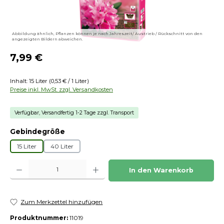
Abbildung ähnlich, Pflanzen können je nach Jahreszeit/ Austrieb / Rückschnitt von den
angezeigten Bildern abweichen.
Regulärer Preis:
7,99 €
Inhalt:
15 Liter
(0,53 € / 1 Liter)
Preise inkl. MwSt. zzgl. Versandkosten
Verfügbar, Versandfertig 1-2 Tage zzgl. Transport
auswählen
Gebindegröße
15 Liter
40 Liter
Produkt Anzahl: Gib den gewünschten Wert ein oder benutze die Schaltfläch
In den Warenkorb
Zum Merkzettel hinzufügen
Produktnummer:
11019