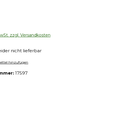
eis:
MwSt. zzgl. Versandkosten
eider nicht lieferbar
ttel hinzufügen
ummer:
17597