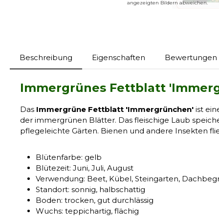
angezeigten Bildern abweichen.
Beschreibung
Eigenschaften
Bewertungen
Immergrünes Fettblatt 'Immer
Das
Immergrüne Fettblatt 'Immergrünchen'
ist ei
der immergrünen Blätter. Das fleischige Laub speiche
pflegeleichte Gärten.
Bienen und andere Insekten fli
Blütenfarbe: gelb
Blütezeit: Juni, Juli, August
Verwendung: Beet, Kübel, Steingarten, Dachbeg
Standort: sonnig, halbschattig
Boden: trocken, gut durchlässig
Wuchs: teppichartig, flächig