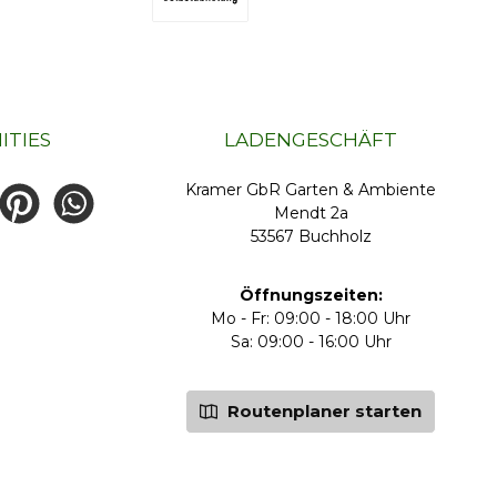
DB Schenker Ecogreen
ITIES
LADENGESCHÄFT
Kramer GbR Garten & Ambiente
e
Pinterest
026836654
Mendt 2a
53567 Buchholz
enzaun.biz
Öffnungszeiten:
Mo - Fr: 09:00 - 18:00 Uhr
Sa: 09:00 - 16:00 Uhr
Routenplaner starten