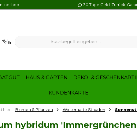
Onlineshop
30 Tage Geld-Zurück-Gara
AATGUT
HAUS & GARTEN
DEKO- & GESCHENKARTI
KUNDENKARTE
d hier:
Blumen & Pflanzen
Winterharte Stauden
Sonnenst
dum hybridum 'Immergrünchen