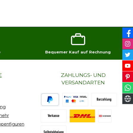
e
Bequemer Kauf auf Rechnung
E
ZAHLUNGS- UND
VERSANDARTEN
ung
PayPal
Bar- oder EC-Zahlung
Vorkasse Übe
mehr
ppenfiguren
PayPal Zahlung
DHL GoGreen Versand
Selbstabholu