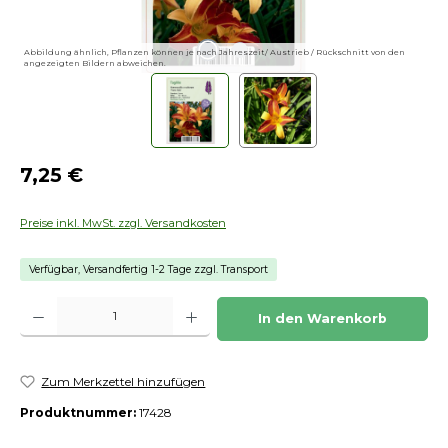
Abbildung ähnlich, Pflanzen können je nach Jahreszeit/ Austrieb / Rückschnitt von den
angezeigten Bildern abweichen.
Regulärer Preis:
7,25 €
Preise inkl. MwSt. zzgl. Versandkosten
Verfügbar, Versandfertig 1-2 Tage zzgl. Transport
Produkt Anzahl: Gib den gewünschten Wert ein oder benutze die Schaltfläch
In den Warenkorb
Zum Merkzettel hinzufügen
Produktnummer:
17428