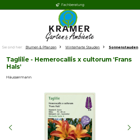
Fachberatung
Zum Hauptinhalt springen
Sie sind hier:
Blumen & Pflanzen
Winterharte Stauden
Sonnenstauden
Taglilie - Hemerocallis x cultorum 'Frans
Hals'
Häussermann
Bildergalerie überspringen