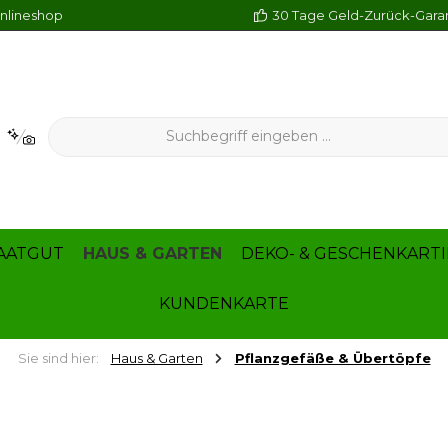
Onlineshop
30 Tage Geld-Zurück-Gara
AATGUT
HAUS & GARTEN
DEKO- & GESCHENKARTI
KUNDENKARTE
Sie sind hier:
Haus & Garten
Pflanzgefäße & Übertöpfe