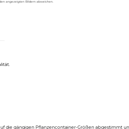
n den angezeigten Bildern abweichen.
ität.
kt auf die gängigen Pflanzencontainer-Größen abgestimmt u