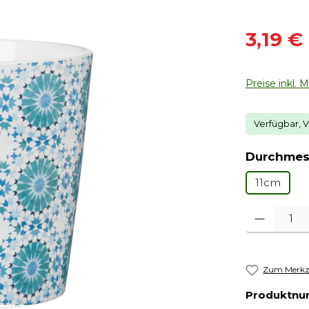
Verkaufsprei
3,19 €
Preise inkl. 
Verfügbar, V
Durchmes
11cm
Produkt Anza
Zum Merkze
Produktn