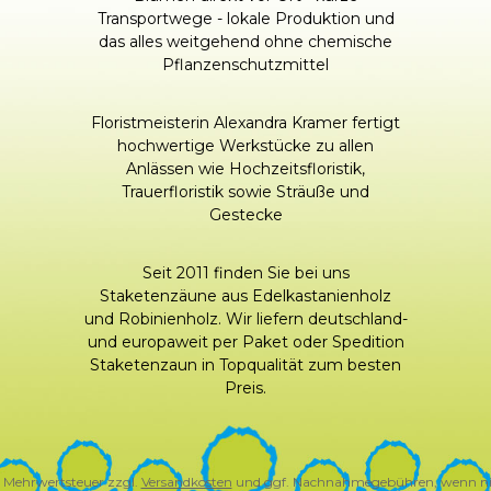
Transportwege - lokale Produktion und
das alles weitgehend ohne chemische
Pflanzenschutzmittel
Floristmeisterin Alexandra Kramer fertigt
hochwertige Werkstücke zu allen
Anlässen wie Hochzeitsfloristik,
Trauerfloristik sowie Sträuße und
Gestecke
Seit 2011 finden Sie bei uns
Staketenzäune aus Edelkastanienholz
und Robinienholz. Wir liefern deutschland-
und europaweit per Paket oder Spedition
Staketenzaun in Topqualität zum besten
Preis.
zl. Mehrwertsteuer zzgl.
Versandkosten
und ggf. Nachnahmegebühren, wenn ni