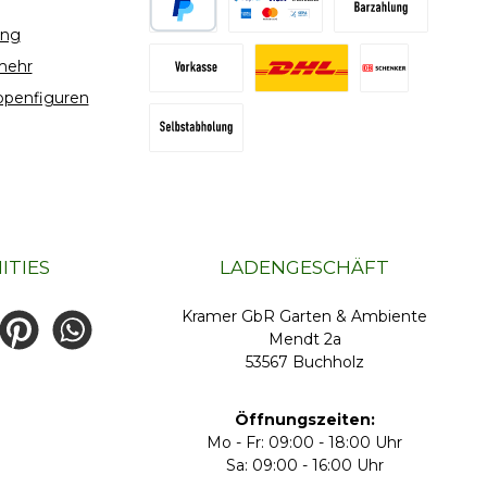
ung
PayPal
Bar- oder EC-Zahlung
Vorkasse Übe
mehr
ppenfiguren
PayPal Zahlung
DHL GoGreen Versand
Selbstabholu
DB Schenker Ecogreen
ITIES
LADENGESCHÄFT
Kramer GbR Garten & Ambiente
e
Pinterest
026836654
Mendt 2a
53567 Buchholz
enzaun.biz
Öffnungszeiten:
Mo - Fr: 09:00 - 18:00 Uhr
Sa: 09:00 - 16:00 Uhr