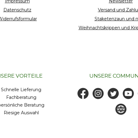
Impressum
Newsletter
Datenschutz
Versand und Zahl
iderrufsformular
Staketenzaun und 
Weihnachtskrippen und Kri
SERE VORTEILE
UNSERE COMMUN
Schnelle Lieferung
Facebook
Instagram
Twitter
YouTub
Fachberatung
persönliche Beratung
www.staket
Riesige Auswahl