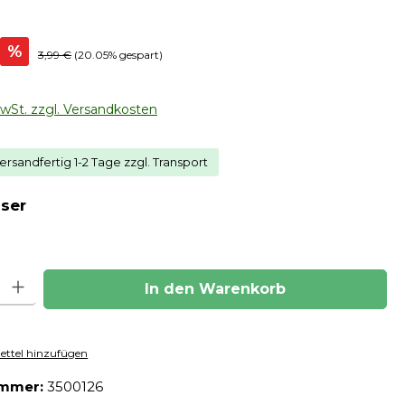
s:
%
Regulärer Preis:
3,99 €
(20.05% gespart)
MwSt. zzgl. Versandkosten
ersandfertig 1-2 Tage zzgl. Transport
auswählen
ser
hl: Gib den gewünschten Wert ein oder benutze die Schaltfläch
In den Warenkorb
ttel hinzufügen
ummer:
3500126