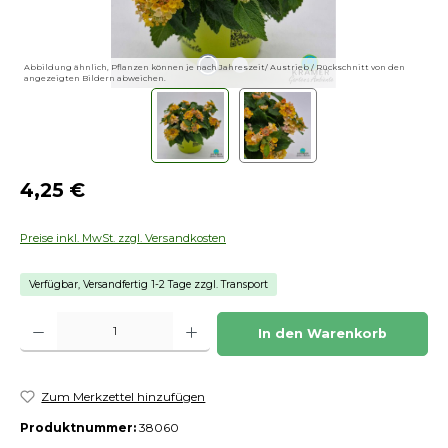
Abbildung ähnlich, Pflanzen können je nach Jahreszeit/ Austrieb / Rückschnitt von den
angezeigten Bildern abweichen.
Regulärer Preis:
4,25 €
Preise inkl. MwSt. zzgl. Versandkosten
Verfügbar, Versandfertig 1-2 Tage zzgl. Transport
Produkt Anzahl: Gib den gewünschten Wert ein oder benutze die Schaltfläch
In den Warenkorb
Zum Merkzettel hinzufügen
Produktnummer:
38060