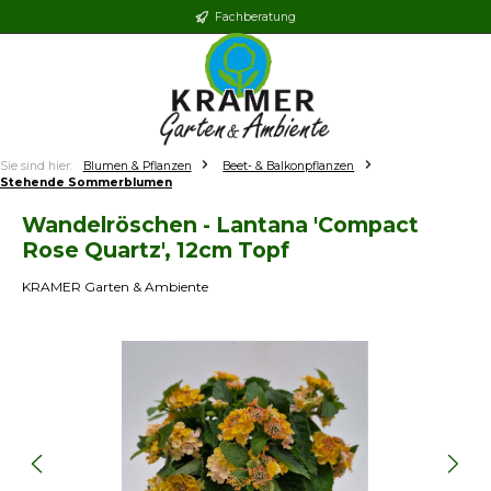
Fachberatung
Zum Hauptinhalt springen
Sie sind hier:
Blumen & Pflanzen
Beet- & Balkonpflanzen
Stehende Sommerblumen
Wandelröschen - Lantana 'Compact
Rose Quartz', 12cm Topf
KRAMER Garten & Ambiente
Bildergalerie überspringen