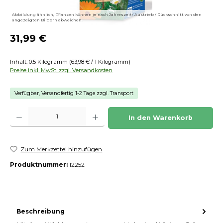
Abbildung ähnlich, Pflanzen können je nach Jahreszeit/ Austrieb / Rückschnitt von den
angezeigten Bildern abweichen.
Regulärer Preis:
31,99 €
Inhalt:
0.5 Kilogramm
(63,98 € / 1 Kilogramm)
Preise inkl. MwSt. zzgl. Versandkosten
Verfügbar, Versandfertig 1-2 Tage zzgl. Transport
Produkt Anzahl: Gib den gewünschten Wert ein oder benutze die Schaltfläch
In den Warenkorb
Zum Merkzettel hinzufügen
Produktnummer:
12252
Beschreibung