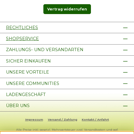
Vertrag widerrufen
RECHTLICHES
SHOPSERVICE
ZAHLUNGS- UND VERSANDARTEN
SICHER EINKAUFEN
UNSERE VORTEILE
UNSERE COMMUNITIES
LADENGESCHÄFT
ÜBER UNS
Impressum
Versand / Zahlung
Kontakt / Anfahrt
Alle Preise inkl. gesetzl. Mehrwertsteuer zzgl.
Versandkosten
und ggf.
Nachnahmegebühren, wenn nicht anders angegeben.