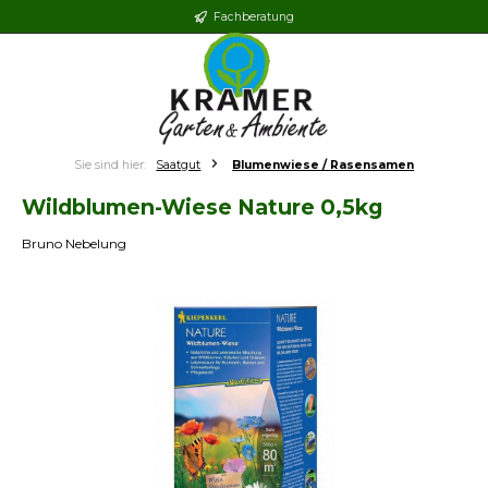
Fachberatung
Zum Hauptinhalt springen
Sie sind hier:
Saatgut
Blumenwiese / Rasensamen
Wildblumen-Wiese Nature 0,5kg
Bruno Nebelung
Bildergalerie überspringen